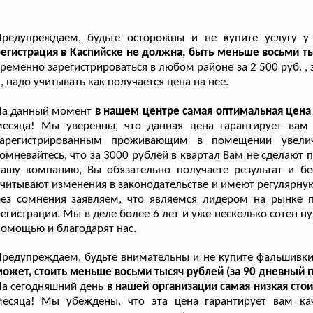
Предупреждаем, будьте осторожны и не купите услугу у
егистрация в Каспийске не должна, быть меньше восьми ты
ременно зарегистрироваться в любом районе за 2 500 руб. ,
, надо учитывать как получается цена на нее.
На данный момент
в нашем центре самая оптимальная цена
месяца! Мы уверенны, что данная цена гарантирует вам 
зарегистрированным проживающим в помещении увелич
омневайтесь, что за 3000 рублей в квартал Вам не сделают
нашу компанию, Вы обязательно получаете результат и б
читывают изменения в законодательстве и имеют регулярну
без сомнения заявляем, что являемся лидером на рынке 
егистрации. Мы в деле более 6 лет и уже несколько сотен 
омощью и благодарят нас.
редупреждаем, будьте внимательны и не купите фальшивк
ожет, стоить меньше восьми тысяч рублей (за 90 дневный 
а сегодняшний день
в нашей организации самая низкая сто
месяца! Мы убеждены, что эта цена гарантирует вам ка