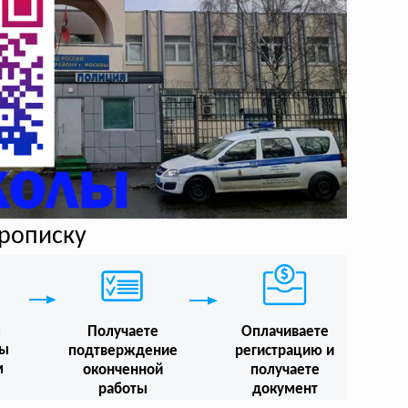
прописку
м
Получаете
Оплачиваете
мы
подтверждение
регистрацию и
м
оконченной
получаете
работы
документ