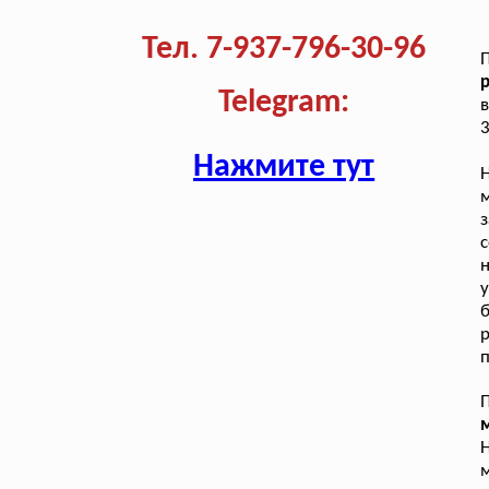
Тел. 7-937-796-30-96
р
Telegram:
в
3
Нажмите тут
с
у
р
п
П
м
Н