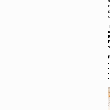
ч
В
р
с
в
В
з