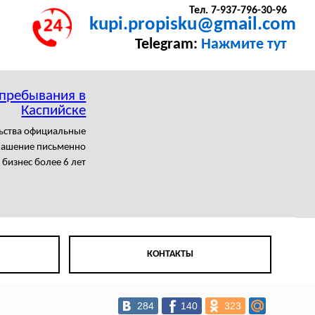
Тел. 7-937-796-30-96
kupi.propisku@gmail.com
Telegram:
Нажмите тут
 пребывания в
Каспийске
льства официальные
лашение письменно
бизнес более 6 лет
КОНТАКТЫ
284
140
323